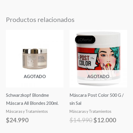
Productos relacionados
El
El
¡Oferta!
¡Oferta!
precio
precio
original
actual
era:
es:
$14.990.
$12.0
AGOTADO
AGOTADO
Schwarzkopf Blondme
Máscara Post Color 500 G /
Máscara All Blondes 200ml.
sin Sal
Máscaras y Tratamientos
Máscaras y Tratamientos
$
24.990
$
14.990
$
12.000