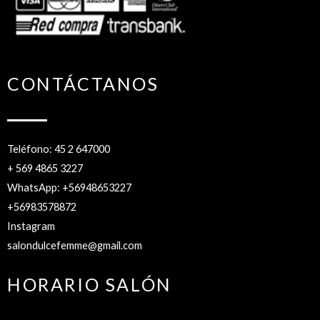
CONTÁCTANOS
Teléfono: 45 2 647000
+ 569 4865 3227
WhatsApp: +56948653227
+56983578872
Instagram
salondulcefemme@gmail.com
HORARIO SALÓN