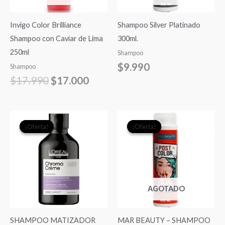
Invigo Color Brilliance
Shampoo Silver Platinado
Shampoo con Caviar de Lima
300ml.
250ml
Shampoo
$
9.990
Shampoo
$
17.990
$
17.000
El
El
El
El
¡Oferta!
¡Oferta!
¡Oferta!
¡Oferta!
precio
precio
precio
precio
original
actual
original
actual
era:
es:
era:
es:
$21.990.
$20.000.
$9.990.
$7.990.
AGOTADO
SHAMPOO MATIZADOR
MAR BEAUTY – SHAMPOO