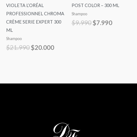
VIOLETA L’ORÉAL
POST COLOR – 300 ML
PROFESSIONNEL CHROMA
Shampoo
$
9.990
$
7.990
CRÈME SERIE EXPERT 300
ML
Shampoo
$
21.990
$
20.000