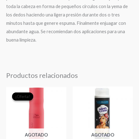
toda la cabeza en forma de pequeños círculos con la yema de
los dedos haciendo una ligera presión durante dos o tres
minutos hasta que genere espuma. Finalmente enjuagar con
abundante agua. Se recomiendan dos aplicaciones para una
buena limpieza.
Productos relacionados
El
El
¡Oferta!
¡Oferta!
precio
precio
original
actual
era:
es:
$17.990.
$17.000.
AGOTADO
AGOTADO