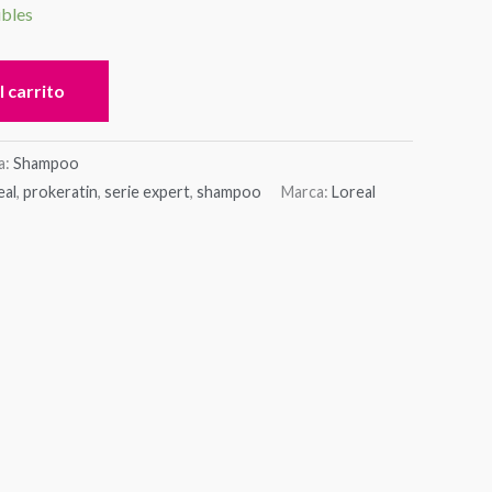
ibles
l carrito
a:
Shampoo
eal
,
prokeratin
,
serie expert
,
shampoo
Marca:
Loreal