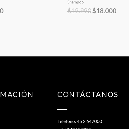
Shampoo
90
$
19.990
$
18.000
RMACIÓN
CONTÁCTANOS
Teléfono: 45 2 647000