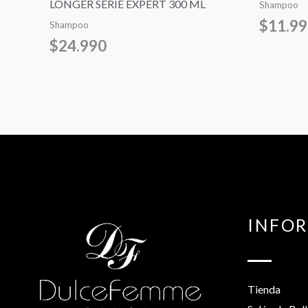
LONGER SERIE EXPERT 300 ML
Shampoo
$
11.9
Shampoo
$
24.990
INFO
Tienda