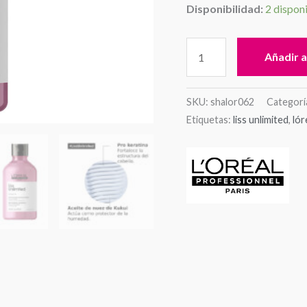
Disponibilidad:
2 dispon
Añadir a
SKU:
shalor062
Categorí
Etiquetas:
liss unlimited
,
lór