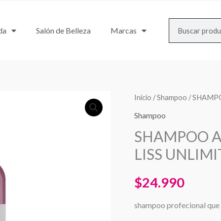
Search
da
Salón de Belleza
Marcas
SHAMPOO
Inicio
/
Shampoo
/ SHAMPO
ANTI
Shampoo
FRIZZ
SHAMPOO AN
PROKERATIN
LISS UNLIMI
LISS
UNLIMITED
$
24.990
300
ML.
shampoo profecional que c
cantidad