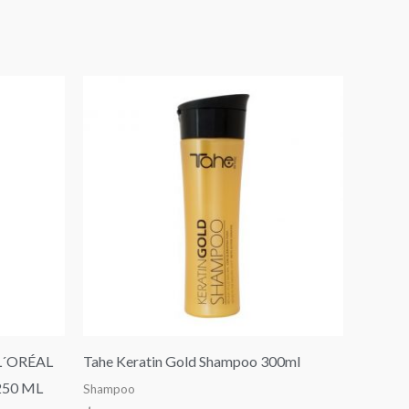
io
al
000.
´ORÉAL
Tahe Keratin Gold Shampoo 300ml
250 ML
Shampoo