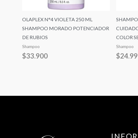
OLAPLEX N°4 VIOLETA 250 ML
SHAMPOO
SHAMPOO MORADO POTENCIADOR
CUIDADO
DE RUBIOS
COLOR SE
Shampoo
Shampoo
$
33.900
$
24.9
INFO