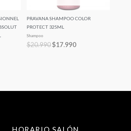
SIONNEL
PRAVANA SHAMPOO COLOR
BSOLUT
PROTECT 325ML
L
Shampoo
$
20.990
$
17.990
HORARIO SALÓN