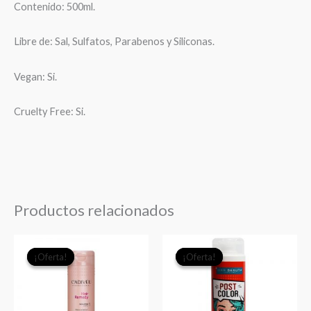
Contenido: 500ml.
Libre de: Sal, Sulfatos, Parabenos y Siliconas.
Vegan: Si.
Cruelty Free: Si.
Productos relacionados
El
El
El
El
¡Oferta!
¡Oferta!
¡Oferta!
¡Oferta!
precio
precio
precio
precio
original
actual
original
actual
era:
es:
era:
es: