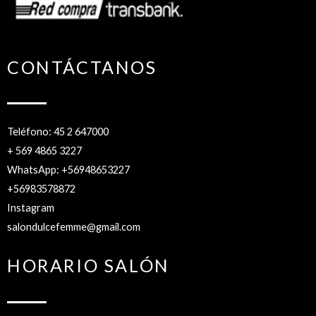
CONTÁCTANOS
Teléfono: 45 2 647000
+ 569 4865 3227
WhatsApp: +56948653227
+56983578872
Instagram
salondulcefemme@gmail.com
HORARIO SALÓN