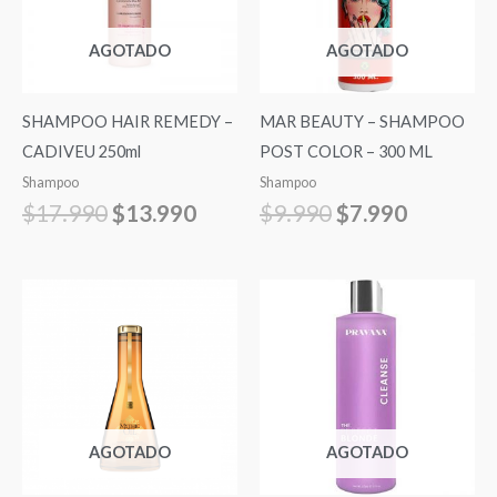
$17.990.
$13.990.
$9.990.
$7.990.
AGOTADO
AGOTADO
SHAMPOO HAIR REMEDY –
MAR BEAUTY – SHAMPOO
CADIVEU 250ml
POST COLOR – 300 ML
Shampoo
Shampoo
$
17.990
$
13.990
$
9.990
$
7.990
AGOTADO
AGOTADO