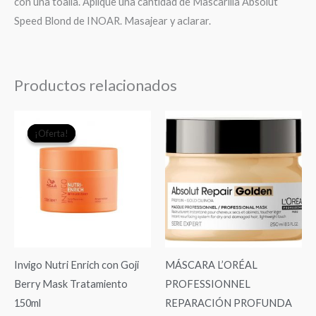
con una toalla. Aplique una cantidad de Mascarilla Absolut
Speed Blond de INOAR. Masajear y aclarar.
Productos relacionados
El
El
¡Oferta!
¡Oferta!
precio
precio
original
actual
era:
es:
$23.990.
$17.000.
Invigo Nutri Enrich con Goji
MÁSCARA L’ORÉAL
Berry Mask Tratamiento
PROFESSIONNEL
150ml
REPARACIÓN PROFUNDA