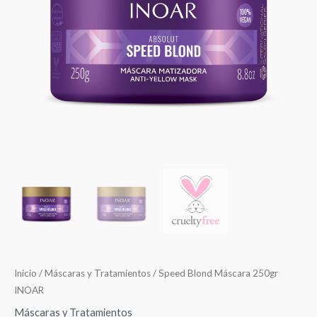
$22.990.
$19.990.
Inicio
/
Máscaras y Tratamientos
/ Speed Blond Máscara 250gr
INOAR
Máscaras y Tratamientos