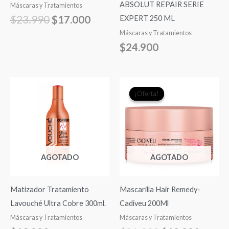
ABSOLUT REPAIR SERIE
Máscaras y Tratamientos
$
23.990
$
17.000
EXPERT 250 ML
Máscaras y Tratamientos
$
24.900
El
El
¡Oferta!
¡Oferta!
precio
precio
original
actual
era:
es:
$21.990.
$19.9
AGOTADO
AGOTADO
Matizador Tratamiento
Mascarilla Hair Remedy-
Lavouché Ultra Cobre 300ml.
Cadiveu 200Ml
Máscaras y Tratamientos
Máscaras y Tratamientos