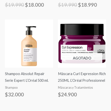
$
19.990
$
18.000
$
19.990
$
18.990
AGOTADO
Shampoo Absolut Repair
Máscara Curl Expression Rich
Serie Expert L’Oréal 500 ml.
250ML L’Oréal Professionnel
Shampoo
Máscaras y Tratamientos
$
32.000
$
24.900