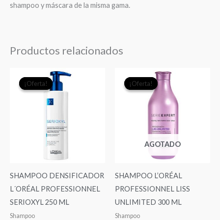
shampoo y máscara de la misma gama.
Productos relacionados
El
El
El
El
¡Oferta!
¡Oferta!
¡Oferta!
¡Oferta!
precio
precio
precio
precio
original
actual
original
actual
era:
es:
era:
es:
$19.990.
$18.000.
$19.990.
$18.9
AGOTADO
SHAMPOO DENSIFICADOR
SHAMPOO L’ORÉAL
L´ORÉAL PROFESSIONNEL
PROFESSIONNEL LISS
SERIOXYL 250 ML
UNLIMITED 300 ML
Shampoo
Shampoo