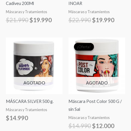
Cadiveu 200Ml
INOAR
Máscaras y Tratamientos
Máscaras y Tratamientos
$
21.990
$
19.990
$
22.990
$
19.990
El
El
¡Oferta!
¡Oferta!
precio
precio
original
actual
era:
es:
$14.990.
$12.0
AGOTADO
AGOTADO
MÁSCARA SILVER 500 g.
Máscara Post Color 500 G /
sin Sal
Máscaras y Tratamientos
$
14.990
Máscaras y Tratamientos
$
14.990
$
12.000