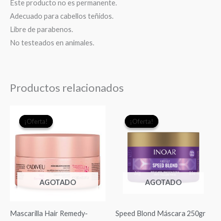
Este producto no es permanente.
Adecuado para cabellos teñidos.
Libre de parabenos.
No testeados en animales.
Productos relacionados
El
El
El
El
¡Oferta!
¡Oferta!
¡Oferta!
¡Oferta!
precio
precio
precio
precio
original
actual
original
actual
era:
es:
era:
es:
$21.990.
$19.990.
$22.990.
$19.9
AGOTADO
AGOTADO
Mascarilla Hair Remedy-
Speed Blond Máscara 250gr