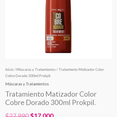
$27.990.
$17.000.
cantidad
Inicio
/
Máscaras y Tratamientos
/ Tratamiento Matizador Color
Cobre Dorado 300ml Prokpil.
Máscaras y Tratamientos
Tratamiento Matizador Color
Cobre Dorado 300ml Prokpil.
$
27.990
$
17.000