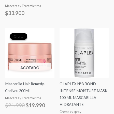
Máscaras y Tratamientos
$
33.900
El
El
¡Oferta!
¡Oferta!
precio
precio
original
actual
era:
es:
$21.990.
$19.990.
AGOTADO
Mascarilla Hair Remedy-
OLAPLEX N°8 BOND
Cadiveu 200Ml
INTENSE MOISTURE MASK
100 ML MASCARILLA
Máscaras y Tratamientos
$
21.990
$
19.990
HIDRATANTE
Cremas y spray