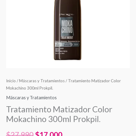
$27.990.
$17.000.
Inicio
/
Máscaras y Tratamientos
/ Tratamiento Matizador Color
Mokachino 300ml Prokpil.
Máscaras y Tratamientos
Tratamiento Matizador Color
Mokachino 300ml Prokpil.
$
27.990
$
17.000