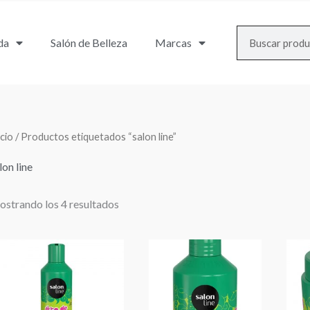
Search
da
Salón de Belleza
Marcas
icio
/ Productos etiquetados “salon line”
lon line
strando los 4 resultados