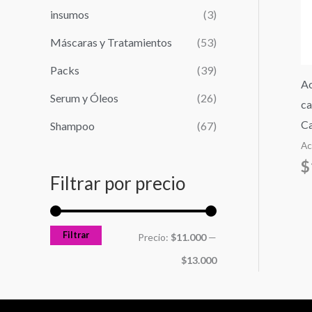
r
n
x
insumos
(3)
:
i
i
Máscaras y Tratamientos
(53)
m
m
Packs
(39)
o
o
Ac
Serum y Óleos
(26)
ca
Ca
Shampoo
(67)
Ac
$
Filtrar por precio
Filtrar
Precio:
$11.000
—
$13.000