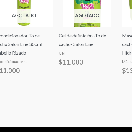
AGOTADO
AGOTADO
ondicionador To de
Gel de definición -To de
Másc
cho Salon Line 300ml
cacho- Salon Line
cach
bello Rizado
Hidr
Gel
$
11.000
ondicionadores
Másca
11.000
$
1