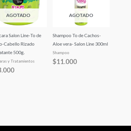
AGOTADO
AGOTADO
ara Salon Line-To de
Shampoo To de Cachos-
o-Cabello Rizado
Aloe vera- Salon Line 300ml
atante 500g.
Shampoo
$
11.000
ras y Tratamientos
3.000