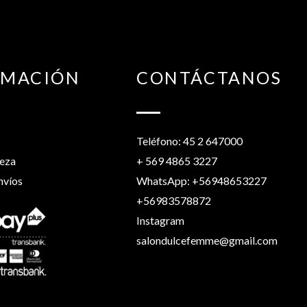
RMACIÓN
CONTÁCTANOS
Teléfono: 45 2 647000
leza
+ 569 4865 3227
nvíos
WhatsApp: +56948653227
+56983578872
Instagram
salondulcefemme@gmail.com