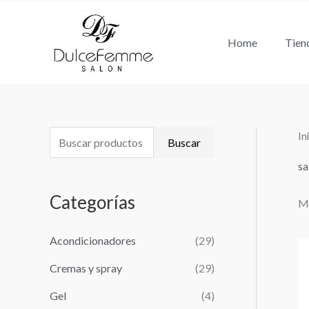
Ir
al
Home
Tien
contenido
In
B
P
P
Buscar
u
r
r
sa
s
e
e
Categorías
Mo
c
c
c
a
i
i
Acondicionadores
(29)
r
o
o
Cremas y spray
(29)
p
m
m
o
Gel
(4)
í
á