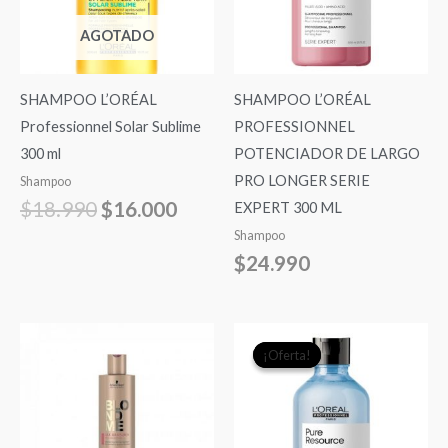
AGOTADO
SHAMPOO L’ORÉAL
SHAMPOO L’ORÉAL
Professionnel Solar Sublime
PROFESSIONNEL
300 ml
POTENCIADOR DE LARGO
PRO LONGER SERIE
Shampoo
$
18.990
$
16.000
EXPERT 300 ML
Shampoo
$
24.990
El
El
¡Oferta!
¡Oferta!
precio
precio
original
actual
era:
es:
$19.990.
$18.9