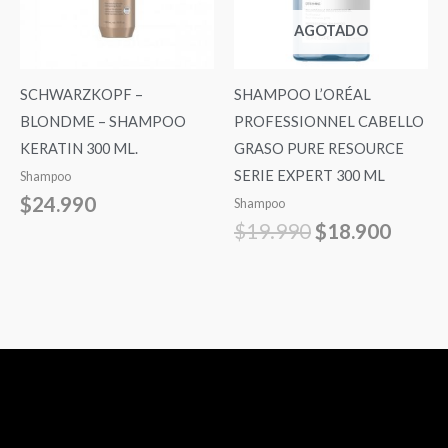
AGOTADO
SCHWARZKOPF –
SHAMPOO L’ORÉAL
BLONDME – SHAMPOO
PROFESSIONNEL CABELLO
KERATIN 300 ML.
GRASO PURE RESOURCE
SERIE EXPERT 300 ML
Shampoo
$
24.990
Shampoo
$
19.990
$
18.900