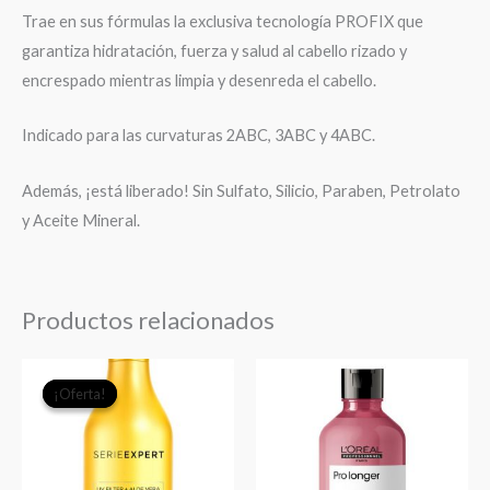
Trae en sus fórmulas la exclusiva tecnología PROFIX que
garantiza hidratación, fuerza y salud al cabello rizado y
encrespado mientras limpia y desenreda el cabello.
Indicado para las curvaturas 2ABC, 3ABC y 4ABC.
Además, ¡está liberado! Sin Sulfato, Silicio, Paraben, Petrolato
y Aceite Mineral.
Productos relacionados
El
El
¡Oferta!
¡Oferta!
precio
precio
original
actual
era:
es:
$18.990.
$16.000.