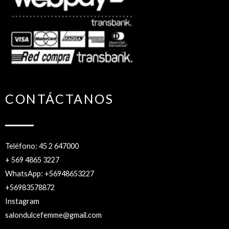
CONTÁCTANOS
Teléfono: 45 2 647000
+ 569 4865 3227
WhatsApp: +56948653227
+56983578872
Instagram
salondulcefemme@gmail.com