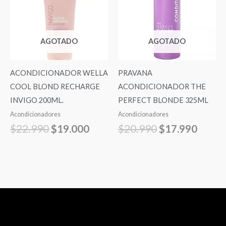
era:
es:
era:
es:
$22.990.
$19.000.
$20.990.
$17.9
AGOTADO
AGOTADO
ACONDICIONADOR WELLA
PRAVANA
COOL BLOND RECHARGE
ACONDICIONADOR THE
INVIGO 200ML.
PERFECT BLONDE 325ML
Acondicionadores
Acondicionadores
$
22.990
$
19.000
$
20.990
$
17.990