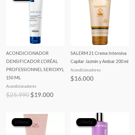
original
actual
era:
es:
$25.990.
$19.000.
ACONDICIONADOR
SALERM 21 Crema Intensiva
DENSIFICADOR L’ORÉAL
Capilar Jazmin y Ambar 200 ml
PROFESSIONNEL SERIOXYL
Acondicionadores
$
16.000
150 ML
Acondicionadores
$
25.990
$
19.000
El
El
El
El
¡Oferta!
¡Oferta!
¡Oferta!
¡Oferta!
precio
precio
precio
precio
original
actual
original
actual