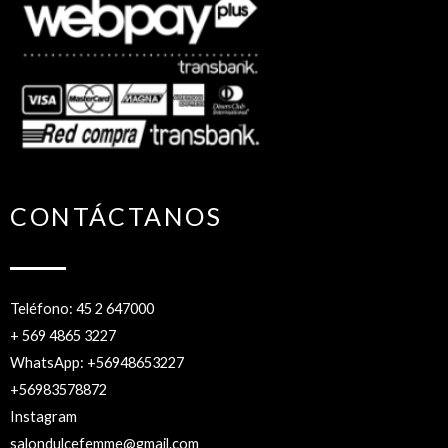
CONTÁCTANOS
Teléfono: 45 2 647000
+ 569 4865 3227
WhatsApp: +56948653227
+56983578872
Instagram
salondulcefemme@gmail.com