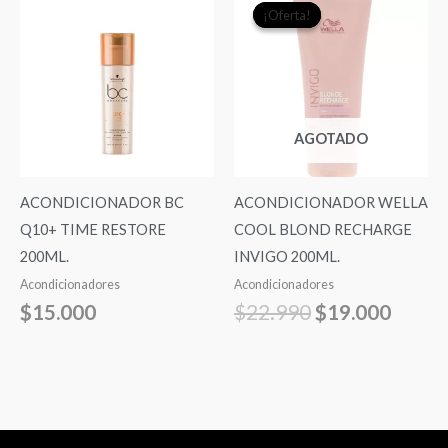
¡Oferta!
¡Oferta!
precio
precio
original
actual
era:
es:
$22.990.
$19.0
AGOTADO
ACONDICIONADOR BC
ACONDICIONADOR WELLA
Q10+ TIME RESTORE
COOL BLOND RECHARGE
200ML.
INVIGO 200ML.
Acondicionadores
Acondicionadores
$
15.000
$
22.990
$
19.000