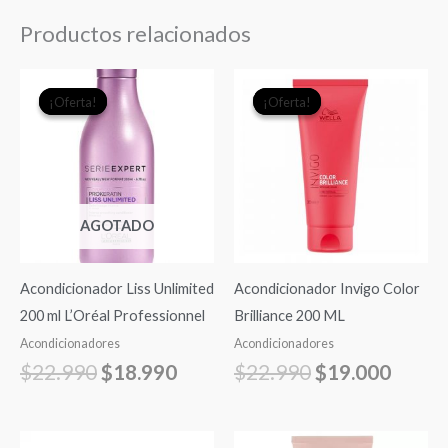
Productos relacionados
El
El
El
El
¡Oferta!
¡Oferta!
¡Oferta!
¡Oferta!
precio
precio
precio
precio
original
actual
original
actual
era:
es:
era:
es:
$22.990.
$18.990.
$22.990.
$19.0
AGOTADO
Acondicionador Liss Unlimited
Acondicionador Invigo Color
200 ml L’Oréal Professionnel
Brilliance 200 ML
Acondicionadores
Acondicionadores
$
22.990
$
18.990
$
22.990
$
19.000
El
El