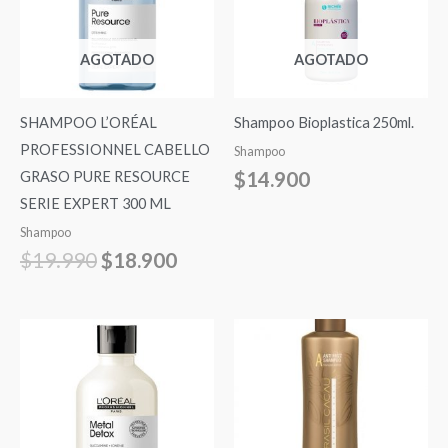
$19.990.
$18.900.
AGOTADO
AGOTADO
SHAMPOO L’ORÉAL
Shampoo Bioplastica 250ml.
PROFESSIONNEL CABELLO
Shampoo
$
14.900
GRASO PURE RESOURCE
SERIE EXPERT 300 ML
Shampoo
$
19.990
$
18.900