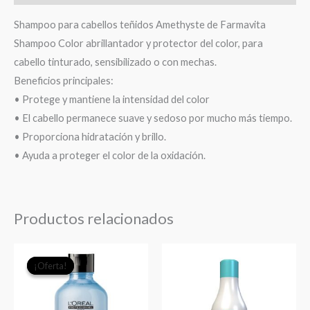
Shampoo para cabellos teñidos Amethyste de Farmavita
Shampoo Color abrillantador y protector del color, para
cabello tinturado, sensibilizado o con mechas.
Beneficios principales:
• Protege y mantiene la intensidad del color
• El cabello permanece suave y sedoso por mucho más tiempo.
• Proporciona hidratación y brillo.
• Ayuda a proteger el color de la oxidación.
Productos relacionados
El
El
¡Oferta!
¡Oferta!
precio
precio
original
actual
era:
es: