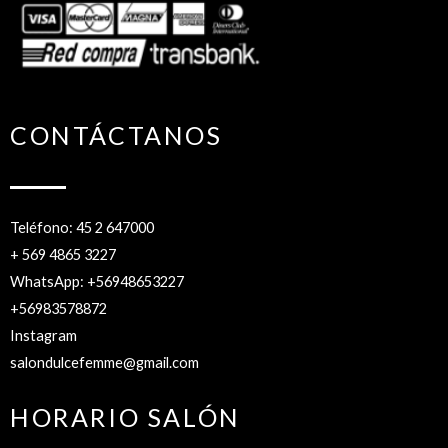
CONTÁCTANOS
Teléfono: 45 2 647000
+ 569 4865 3227
WhatsApp: +56948653227
+56983578872
Instagram
salondulcefemme@gmail.com
HORARIO SALÓN