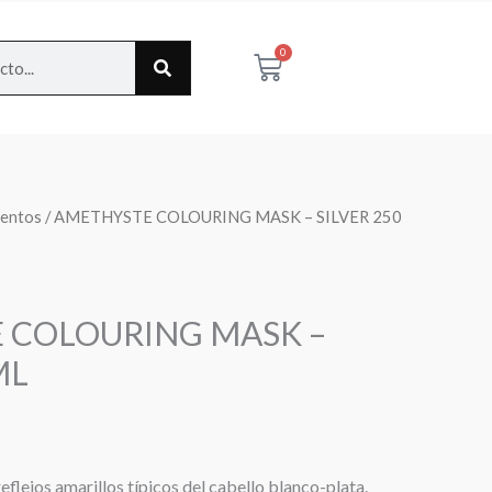
0
Cart
ientos
/ AMETHYSTE COLOURING MASK – SILVER 250
 COLOURING MASK –
ML
reflejos amarillos típicos del cabello blanco-plata.