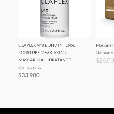
OLAPLEX N°8 BOND INTENSE
Máscara H
MOISTURE MASK 100 ML
Máscaras y
$
26.0
MASCARILLA HIDRATANTE
Cremas y spray
$
33.900