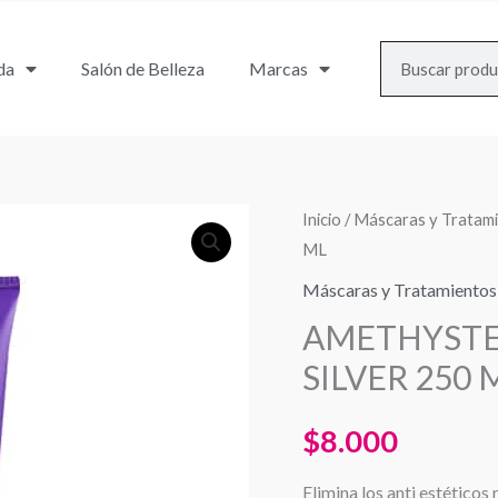
Search
da
Salón de Belleza
Marcas
AMETHYSTE
Inicio
/
Máscaras y Tratam
ML
COLOURING
MASK
Máscaras y Tratamientos
-
AMETHYSTE
SILVER
SILVER 250 
250
ML
$
8.000
cantidad
Elimina los anti estéticos 