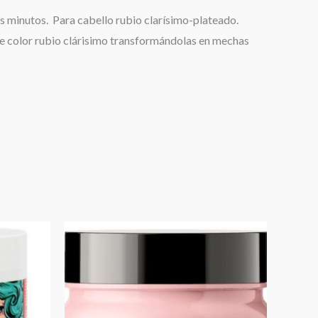
os minutos. Para cabello rubio clarísimo-plateado.
s de color rubio clárisimo transformándolas en mechas
io
al
000.