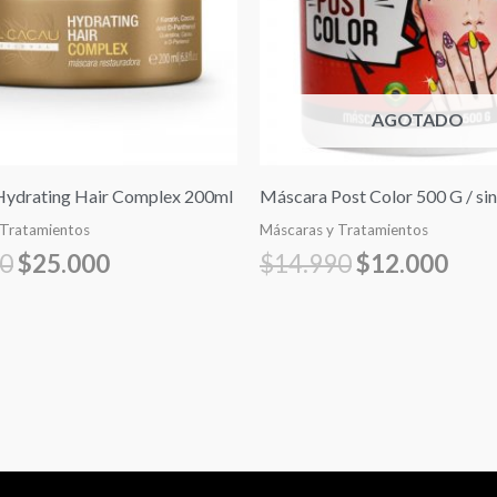
AGOTADO
ydrating Hair Complex 200ml
Máscara Post Color 500 G / sin
 Tratamientos
Máscaras y Tratamientos
00
$
25.000
$
14.990
$
12.000