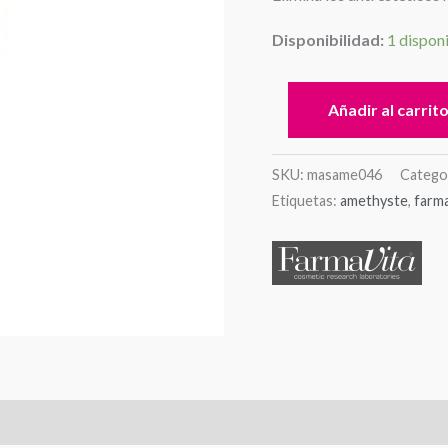
Disponibilidad:
1 dispon
Añadir al carrit
SKU:
masame046
Catego
Etiquetas:
amethyste
,
farma