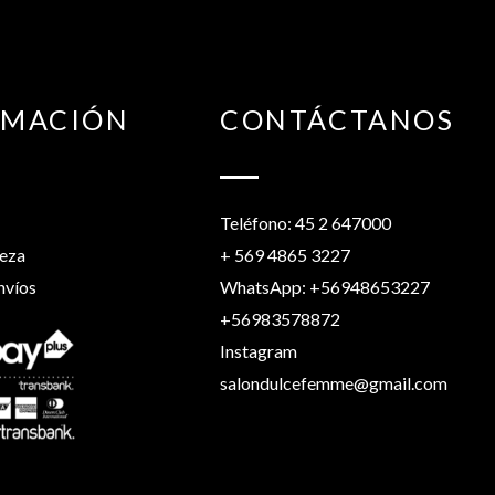
RMACIÓN
CONTÁCTANOS
Teléfono: 45 2 647000
leza
+ 569 4865 3227
nvíos
WhatsApp: +56948653227
+56983578872
Instagram
salondulcefemme@gmail.com