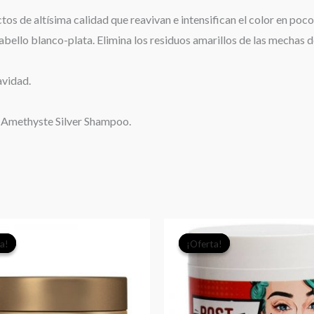
s de altísima calidad que reavivan e intensifican el color en poc
l cabello blanco-plata. Elimina los residuos amarillos de las mecha
avidad.
 Amethyste Silver Shampoo.
El
El
El
El
a!
a!
¡Oferta!
¡Oferta!
precio
precio
precio
prec
original
actual
original
actu
era:
es:
era:
es:
$26.000.
$25.000.
$14.990.
$12.