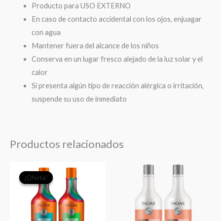
Producto para USO EXTERNO
En caso de contacto accidental con los ojos, enjuagar
con agua
Mantener fuera del alcance de los niños
Conserva en un lugar fresco alejado de la luz solar y el
calor
Si presenta algún tipo de reacción alérgica o irritación,
suspende su uso de inmediato
Productos relacionados
El
El
¡Oferta!
¡Oferta!
precio
precio
original
actual
era:
es:
$37.990.
$34.000.