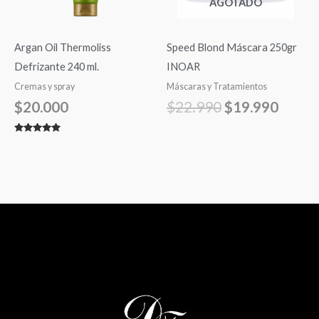
AGOTADO
Argan Oil Thermoliss
Speed Blond Máscara 250gr
Defrizante 240 ml.
INOAR
Cremas y spray
Máscaras y Tratamientos
$
20.000
$
22.990
$
19.990
Valorado
con
5.00
de 5