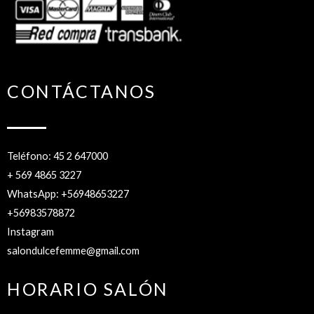
CONTÁCTANOS
Teléfono: 45 2 647000
+ 569 4865 3227
WhatsApp: +56948653227
+56983578872
Instagram
salondulcefemme@gmail.com
HORARIO SALÓN