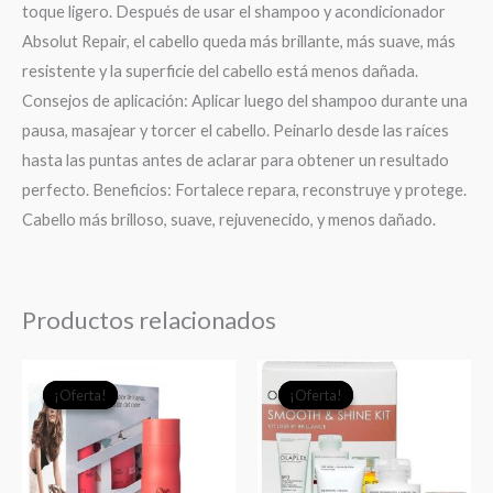
toque ligero. Después de usar el shampoo y acondicionador
Absolut Repair, el cabello queda más brillante, más suave, más
resistente y la superficie del cabello está menos dañada.
Consejos de aplicación: Aplicar luego del shampoo durante una
pausa, masajear y torcer el cabello. Peinarlo desde las raíces
hasta las puntas antes de aclarar para obtener un resultado
perfecto. Beneficios: Fortalece repara, reconstruye y protege.
Cabello más brilloso, suave, rejuvenecido, y menos dañado.
Productos relacionados
El
El
El
El
¡Oferta!
¡Oferta!
¡Oferta!
¡Oferta!
precio
precio
precio
precio
original
actual
original
actual
era:
es:
era:
es:
$33.980.
$27.000.
$77.970.
$53.0