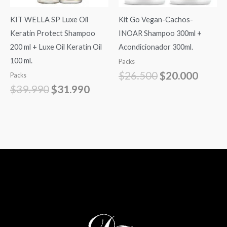
KIT WELLA SP Luxe Oil
Kit Go Vegan-Cachos-
Keratin Protect Shampoo
INOAR Shampoo 300ml +
200 ml + Luxe Oil Keratin Oil
Acondicionador 300ml.
100 ml.
Packs
$
26.500
$
20.000
Packs
$
39.990
$
31.990