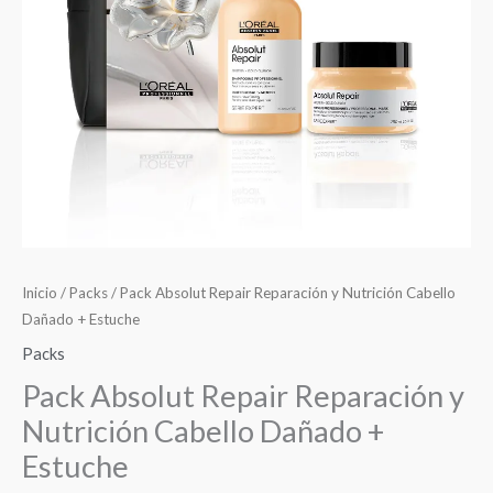
$57.000.
$45.000.
Dañado
+
Estuche
cantidad
Inicio
/
Packs
/ Pack Absolut Repair Reparación y Nutrición Cabello
Dañado + Estuche
Packs
Pack Absolut Repair Reparación y
Nutrición Cabello Dañado +
Estuche