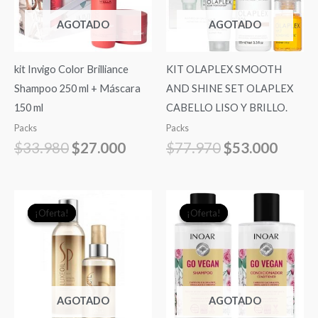
AGOTADO
AGOTADO
kit Invigo Color Brilliance
KIT OLAPLEX SMOOTH
Shampoo 250 ml + Máscara
AND SHINE SET OLAPLEX
150 ml
CABELLO LISO Y BRILLO.
Packs
Packs
$
33.980
$
27.000
$
77.970
$
53.000
El
El
El
El
¡Oferta!
¡Oferta!
¡Oferta!
¡Oferta!
precio
precio
precio
precio
original
actual
original
actual
era:
es:
era:
es:
$39.990.
$31.990.
$26.500.
$20.0
AGOTADO
AGOTADO