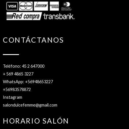
CONTÁCTANOS
Teléfono: 45 2 647000
+ 569 4865 3227
WhatsApp: +56948653227
+56983578872
Instagram
salondulcefemme@gmail.com
HORARIO SALÓN