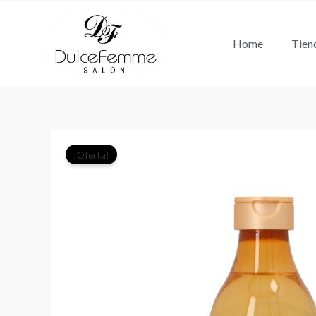
Ir
al
Home
Tien
contenido
¡Oferta!