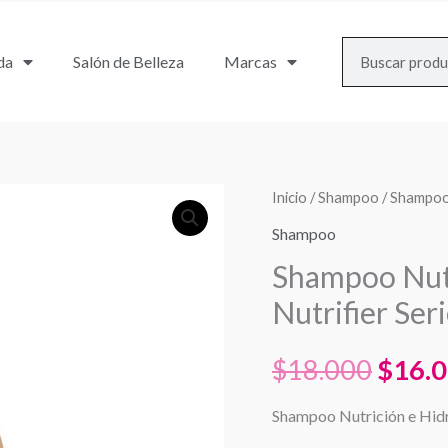
Search
da
Salón de Belleza
Marcas
Inicio
/
Shampoo
/ Shampoo 
El
Shampoo
preci
Shampoo Nutr
origin
Nutrifier Ser
era:
$
18.000
$
16.
$18.0
Shampoo Nutrición e Hidr