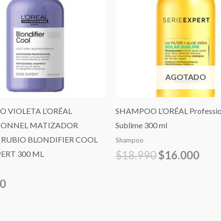
era:
es:
$18.990.
$16.
AGOTADO
 VIOLETA L’ORÉAL
SHAMPOO L’ORÉAL Profession
IONNEL MATIZADOR
Sublime 300 ml
 RUBIO BLONDIFIER COOL
Shampoo
$
18.990
$
16.000
PERT 300 ML
90