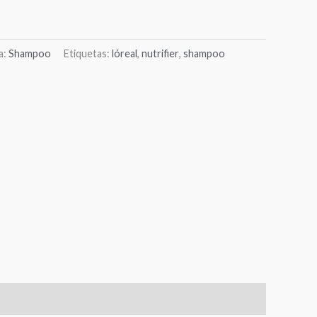
a:
Shampoo
Etiquetas:
lóreal
,
nutrifier
,
shampoo