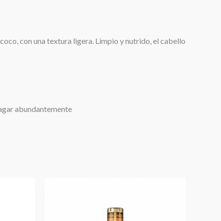
oco, con una textura ligera. Limpio y nutrido, el cabello
juagar abundantemente
io
al