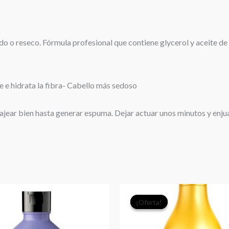
o o reseco. Fórmula profesional que contiene glycerol y aceite de c
 e hidrata la fibra- Cabello más sedoso
ear bien hasta generar espuma. Dejar actuar unos minutos y en
El
El
¡Oferta!
¡Oferta!
precio
prec
original
actu