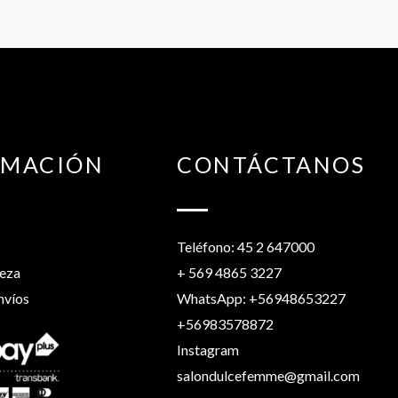
RMACIÓN
CONTÁCTANOS
Teléfono: 45 2 647000
leza
+ 569 4865 3227
nvíos
WhatsApp: +56948653227
+56983578872
Instagram
salondulcefemme@gmail.com