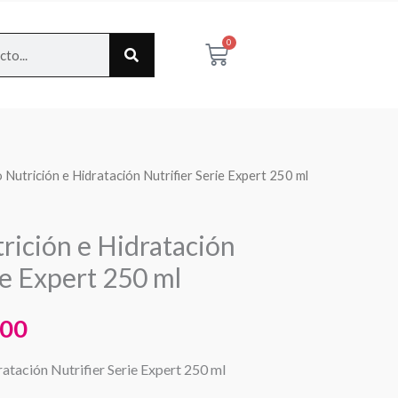
0
Cart
Nutrición e Hidratación Nutrifier Serie Expert 250 ml
El
o
precio
ición e Hidratación
al
actual
ie Expert 250 ml
es:
000
00.
$16.000.
atación Nutrifier Serie Expert 250 ml