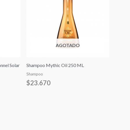
000.
AGOTADO
nel Solar
Shampoo Mythic Oil 250 ML
Shampoo
$
23.670