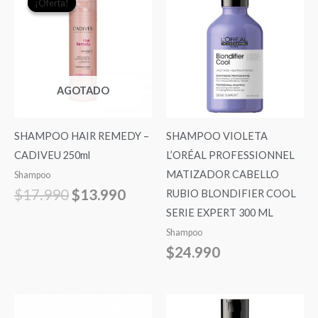
¡Oferta!
¡Oferta!
precio
precio
original
actual
era:
es:
$17.990.
$13.990.
AGOTADO
SHAMPOO HAIR REMEDY –
SHAMPOO VIOLETA
CADIVEU 250ml
L’ORÉAL PROFESSIONNEL
MATIZADOR CABELLO
Shampoo
$
17.990
$
13.990
RUBIO BLONDIFIER COOL
SERIE EXPERT 300 ML
Shampoo
$
24.990