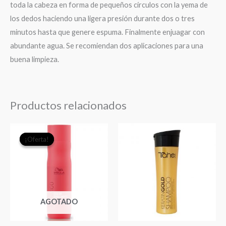
toda la cabeza en forma de pequeños círculos con la yema de
los dedos haciendo una ligera presión durante dos o tres
minutos hasta que genere espuma. Finalmente enjuagar con
abundante agua. Se recomiendan dos aplicaciones para una
buena limpieza.
Productos relacionados
El
El
¡Oferta!
¡Oferta!
precio
precio
original
actual
era:
es:
$17.990.
$17.000.
AGOTADO