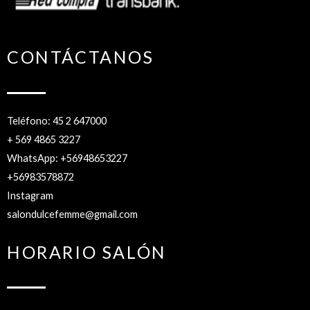
CONTÁCTANOS
Teléfono: 45 2 647000
+ 569 4865 3227
WhatsApp: +56948653227
+56983578872
Instagram
salondulcefemme@gmail.com
HORARIO SALÓN