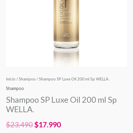
$23.490.
$17.990.
WELLA.
cantidad
Inicio
/
Shampoo
/ Shampoo SP Luxe Oil 200 ml Sp WELLA.
Shampoo
Shampoo SP Luxe Oil 200 ml Sp
WELLA.
$
23.490
$
17.990